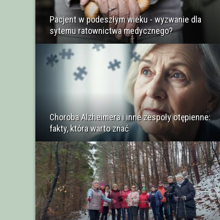
Pacjent w podeszłym wieku - wyzwanie dla
sytemu ratownictwa medycznego?
Choroba Alzheimera i inne zespoły otępienne:
fakty, która warto znać