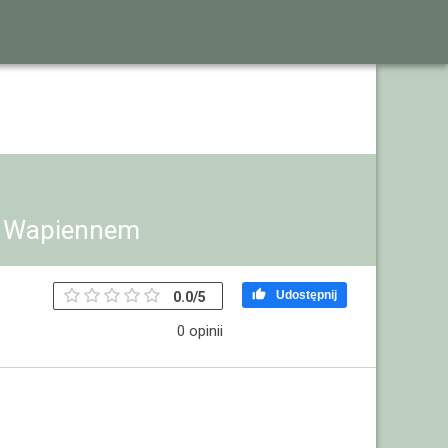
w Wapiennem

Udostępnij
0.0
/
5
0 opinii