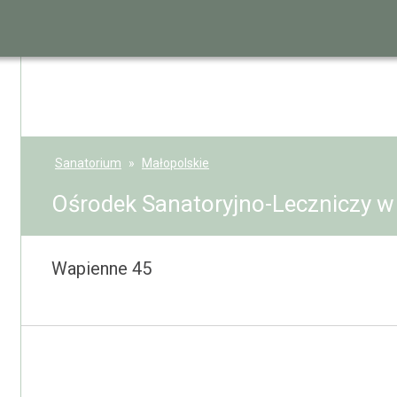
Sanatorium
Małopolskie
Ośrodek Sanatoryjno-Leczniczy 
Wapienne 45