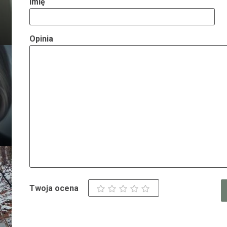
Imię
Opinia
Twoja ocena