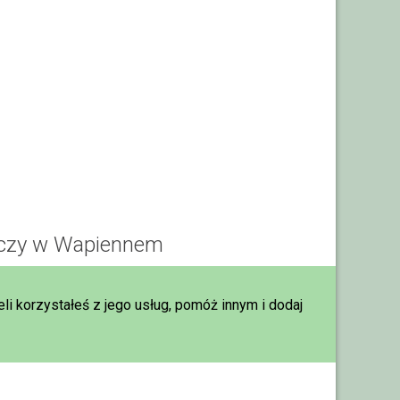
niczy w Wapiennem
eli korzystałeś z jego usług, pomóż innym i dodaj