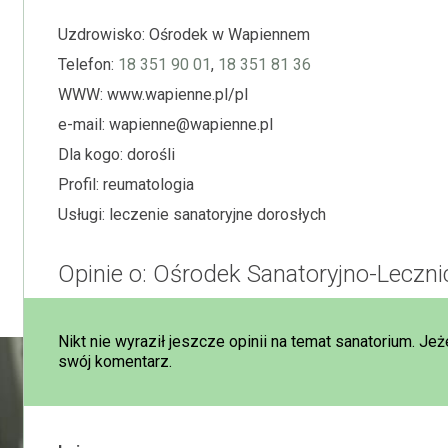
Uzdrowisko:
Ośrodek w Wapiennem
Telefon:
18 351 90 01
,
18 351 81 36
WWW:
www.wapienne.pl/pl
e-mail:
wapienne@wapienne.pl
Dla kogo:
dorośli
Profil:
reumatologia
Usługi:
leczenie sanatoryjne dorosłych
Opinie o: Ośrodek Sanatoryjno-Lecz
Nikt nie wyraził jeszcze opinii na temat sanatorium. Jeż
swój komentarz.