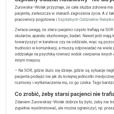
Żurowska–Wolak przyznaje, że cała służba zdrowia m
pacjenta, zwłaszcza w stanach zagrożenia życia. A z ta
pracownicy pogotowia i
Szpitalnych Oddziałów Ratunk
Zwraca uwagę, że starsi pacjenci często trafiają na SO
okularów, aparatu słuchowego, badań. Nawet jeśli mają
towarzyszyć w karatece czy na oddziale, więc są pozo
trudności w komunikacji, a muszą odpowiadać na wiele p
oddziałuje na psychikę również widok cierpienia innyc
innym miejscu.
– Na SOR, gdzie dużo się dzieje, gdzie są sytuacje nag
pacjenta podejść nie jak do kolejnej jednostki medyczne
rozmowy i wytłumaczenia mu, co go czeka. Tego bardzo 
Co zrobić, żeby starsi pacjenci nie trafi
Zdaniem Żurowskiej–Wolak dobrze by było, żeby nie tra
zupełnie wyeliminować, ale można ograniczyć, np. prze