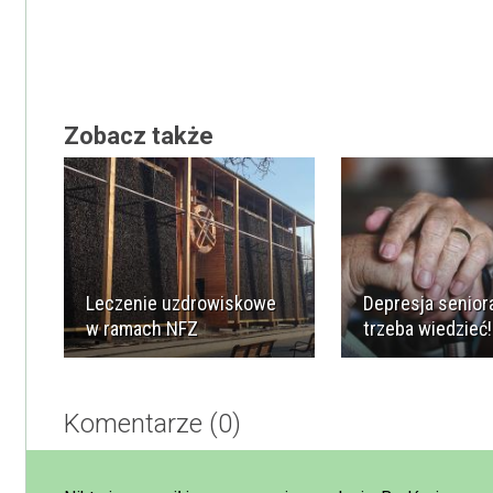
Zobacz także
Leczenie uzdrowiskowe
Depresja seniora
w ramach NFZ
trzeba wiedzieć!
Komentarze (0)