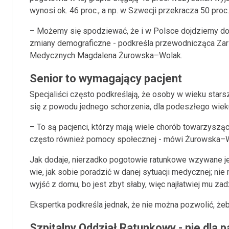
wynosi ok. 46 proc., a np. w Szwecji przekracza 50 proc.
– Możemy się spodziewać, że i w Polsce dojdziemy do
zmiany demograficzne - podkreśla przewodnicząca Za
Medycznych Magdalena Żurowska–Wolak.
Senior to wymagający pacjent
Specjaliści często podkreślają, że osoby w wieku star
się z powodu jednego schorzenia, dla podeszłego wiek
– To są pacjenci, którzy mają wiele chorób towarzysz
często również pomocy społecznej - mówi Żurowska–W
Jak dodaje, nierzadko pogotowie ratunkowe wzywane jest
wie, jak sobie poradzić w danej sytuacji medycznej; nie
wyjść z domu, bo jest zbyt słaby, więc najłatwiej mu z
Ekspertka podkreśla jednak, że nie można pozwolić, żeby
Szpitalny Oddział Ratunkowy - nie dla