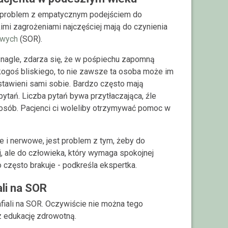
a problem z empatycznym podejściem do
kimi zagrożeniami najczęściej mają do czynienia
owych
(SOR).
R nagle, zdarza się, że w pośpiechu zapomną
 kogoś bliskiego, to nie zawsze ta osoba może im
stawieni sami sobie. Bardzo często mają
ytań. Liczba pytań bywa przytłaczająca, źle
h osób. Pacjenci ci woleliby otrzymywać pomoc w
łe i nerwowe, jest problem z tym, żeby do
j, ale do człowieka, który wymaga spokojnej
często brakuje - podkreśla ekspertka.
ali na SOR
fiali na SOR. Oczywiście nie można tego
z edukację zdrowotną.