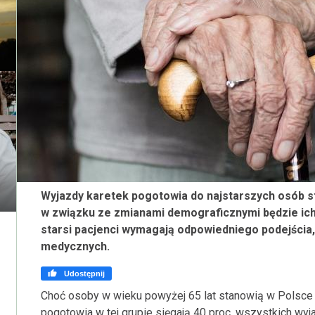
Wyjazdy karetek pogotowia do najstarszych osób sta
w związku ze zmianami demograficznymi będzie ich 
starsi pacjenci wymagają odpowiedniego podejścia
medycznych.

Udostępnij
Choć osoby w wieku powyżej 65 lat stanowią w Polsce o
pogotowia w tej grupie sięgają 40 proc. wszystkich wyj