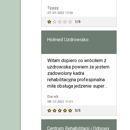
zupa z ziel
Tgggg
07-07-2023 17:03
1/5
Holmed Uzdrowisko
Witam dopiero co wróciłem z
uzdrowiska powiem że jestem
zadowolony kadra
rehabilitacyjna profesjonalna
miła obsługa jedzenie super
polecam .
Darek
08-12-2021 11:51
5/5
Centrum Rehabilitacji i Odnowy