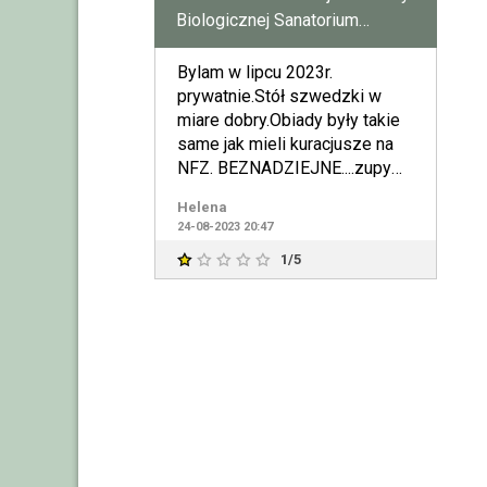
Biologicznej Sanatorium
Uzdrowiskowe Gryf w
Kołobrzegu
Bylam w lipcu 2023r.
prywatnie.Stół szwedzki w
miare dobry.Obiady były takie
same jak mieli kuracjusze na
NFZ. BEZNADZIEJNE....zupy
były okropne.Często jeżdżę
Helena
24-08-2023 20:47
1/5