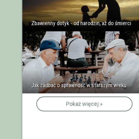
Zbawienny dotyk - od narodzin, aż do śmierci
Jak zadbać o sprawność w starszym wieku
Pokaż więcej »