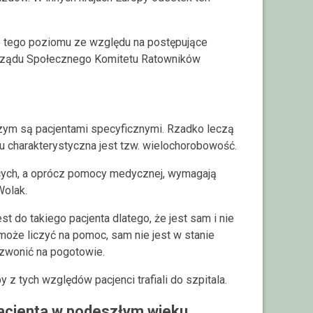
 tego poziomu ze względu na postępujące
rządu Społecznego Komitetu Ratowników
szym są pacjentami specyficznymi. Rzadko leczą
u charakterystyczna jest tzw. wielochorobowość.
ących, a oprócz pomocy medycznej, wymagają
olak.
 do takiego pacjenta dlatego, że jest sam i nie
 może liczyć na pomoc, sam nie jest w stanie
adzwonić na pogotowie.
 z tych względów pacjenci trafiali do szpitala.
 pacjenta w podeszłym wieku