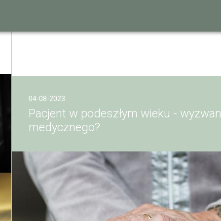
04-08-2023
Pacjent w podeszłym wieku - wyzwan
medycznego?