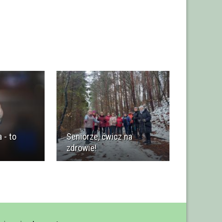
 - to
Seniorze, ćwicz na
zdrowie!