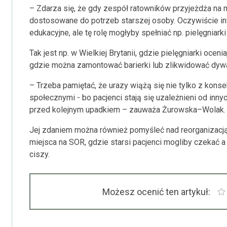
– Zdarza się, że gdy zespół ratowników przyjeżdża na m
dostosowane do potrzeb starszej osoby. Oczywiście in
edukacyjne, ale tę rolę mogłyby spełniać np. pielęgnia
Tak jest np. w Wielkiej Brytanii, gdzie pielęgniarki oce
gdzie można zamontować barierki lub zlikwidować dywa
– Trzeba pamiętać, że urazy wiążą się nie tylko z kon
społecznymi - bo pacjenci stają się uzależnieni od inn
przed kolejnym upadkiem – zauważa Żurowska–Wolak.
Jej zdaniem można również pomyśleć nad reorganizacją
miejsca na SOR, gdzie starsi pacjenci mogliby czekać 
ciszy.
Możesz ocenić ten artykuł: