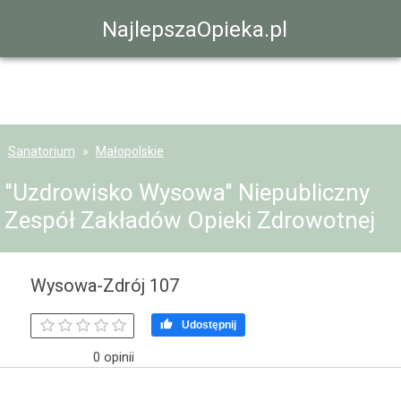
NajlepszaOpieka.pl
Sanatorium
Małopolskie
"Uzdrowisko Wysowa" Niepubliczny
Zespół Zakładów Opieki Zdrowotnej
Wysowa-Zdrój 107

Udostępnij
0 opinii