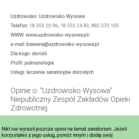
Uzdrowisko:
Uzdrowisko Wysowa
Telefon:
18 353 20 96
,
18 353 24 83
,
882 070 103
WWW:
www.uzdrowisko-wysowa.pl/
e-mail:
biawena@uzdrowisko-wysowa.pl
Dla kogo:
dorośli
Profil:
pulmonologia
Usługi:
leczenie sanatoryjne dorosłych
Opinie o: "Uzdrowisko Wysowa"
Niepubliczny Zespół Zakładów Opieki
Zdrowotnej
Nikt nie wyraził jeszcze opinii na temat sanatorium. Jeżeli
korzystałeś z jego usług, pomóż innym i dodaj swój