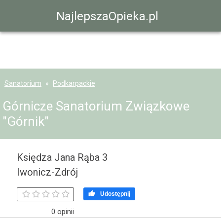
NajlepszaOpieka.pl
Sanatorium
Podkarpackie
Górnicze Sanatorium Związkowe
"Górnik"
Księdza Jana Rąba 3
Iwonicz-Zdrój

Udostępnij
0 opinii