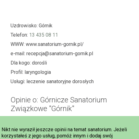
Uzdrowisko:
Górnik
Telefon:
13 435 08 11
WWW:
www.sanatorium-gornik.pl/
e-mail:
recepcja@sanatorium-gornik.pl
Dla kogo:
dorośli
Profil:
laryngologia
Usługi:
leczenie sanatoryjne dorosłych
Opinie o: Górnicze Sanatorium
Związkowe "Górnik"
Nikt nie wyraził jeszcze opinii na temat sanatorium. Jeżeli
korzystałeś z jego usług, pomóż innym i dodaj swój