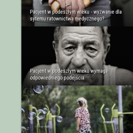
Pacjent w podeszłym wieku - wyzwanie dla
sytemu ratownictwa medycznego?
Pacjent w podeszłym wieku wymaga
odpowiedniego podejścia