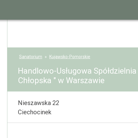
Sanatorium
Kujawsko-Pomorskie
Handlowo-Usługowa Spółdzielni
Chłopska " w Warszawie
Nieszawska 22
Ciechocinek