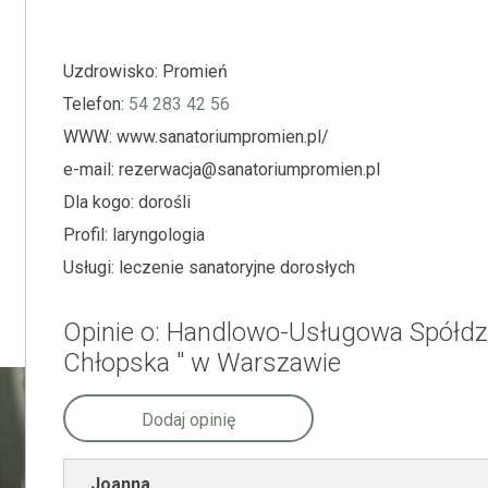
Uzdrowisko:
Promień
Telefon:
54 283 42 56
WWW:
www.sanatoriumpromien.pl/
e-mail:
rezerwacja@sanatoriumpromien.pl
Dla kogo:
dorośli
Profil:
laryngologia
Usługi:
leczenie sanatoryjne dorosłych
Opinie o: Handlowo-Usługowa Spółd
Chłopska " w Warszawie
Dodaj opinię
Joanna