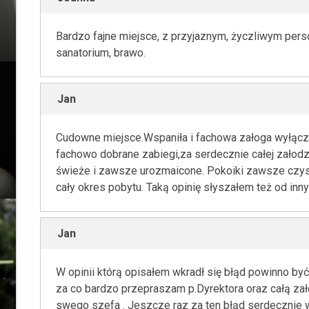
Bardzo fajne miejsce, z przyjaznym, życzliwym per
sanatorium, brawo.
Jan
Cudowne miejsce.Wspaniła i fachowa załoga wyłącz
fachowo dobrane zabiegi,za serdecznie całej zało
świeże i zawsze urozmaicone. Pokoiki zawsze czyst
cały okres pobytu. Taką opinię słyszałem też od inny
Jan
W opinii którą opisałem wkradł się błąd powinno b
za co bardzo przepraszam p.Dyrektora oraz całą za
swego szefa . Jeszcze raz za ten błąd serdecznie