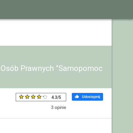
a Osób Prawnych "Samopomoc

Udostępnij
4.3
/
5
3
opinie