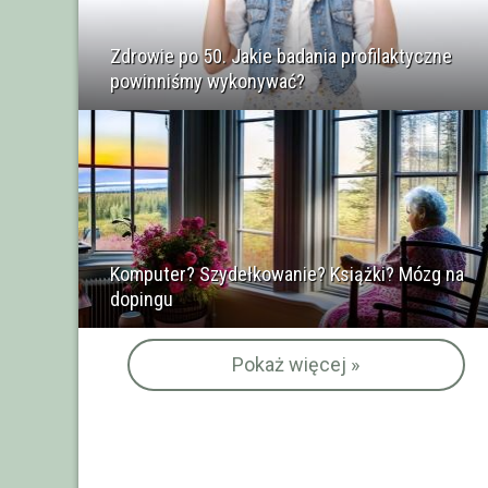
Zdrowie po 50. Jakie badania profilaktyczne
powinniśmy wykonywać?
Komputer? Szydełkowanie? Książki? Mózg na
dopingu
Pokaż więcej »