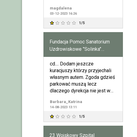
12.30;16.30)trudno
magdalena
03-12-2023 16:26
1/5
Fundacja Pomoc Sanatorium
Uzdrowiskowe "Solinka"
Oddział w Polańczyku
cd.... Dodam jeszcze
kuracjuszy którzy przyjechali
własnym autem. Zgoda gdzieś
parkować muszą lecz
dlaczego dyrekcja nie jest w
stanie zapewnić
Barbara_Katrina
odpowiedniego
14-08-2023 13:11
1/5
23 Wojskowy Szpital