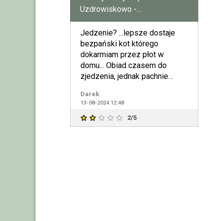
Uzdrowiskowo -
RehabilitacyjnySPZOZ
Jedzenie? ...lepsze dostaje
bezpański kot którego
dokarmiam przez płot w
domu... Obiad czasem do
zjedzenia, jednak pachnie
WOGiem z kilometra. Nikogo
Darek
nie intere
13-08-2024 12:48
2/5